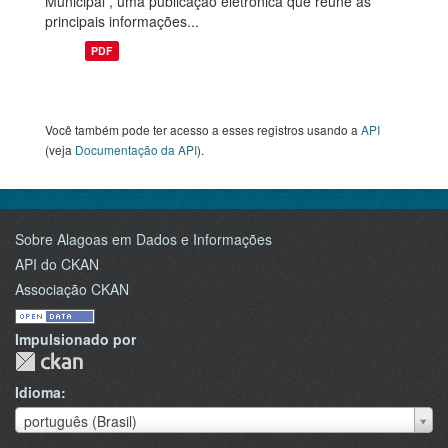
Municipal , uma publicação eletrônica que reúne as
principais informações...
PDF
Você também pode ter acesso a esses registros usando a
API
(veja
Documentação da API
).
Sobre Alagoas em Dados e Informações
API do CKAN
Associação CKAN
Impulsionado por
Idioma
Idioma
português (Brasil)