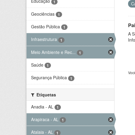
Educação
1
C
Geociências
1
Pa
Gestão Pública
1
A S
Infraestrutura
Inf
1
Meio Ambiente e Rec...
1
Saúde
1
Voc
Segurança Pública
1
Etiquetas
Anadia - AL
1
Arapiraca - AL
1
Atalaia - AL
1