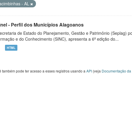
acimbinhas - AL
inel - Perfil dos Municípios Alagoanos
ecretaria de Estado do Planejamento, Gestão e Patrimônio (Seplag) p
ormação e do Conhecimento (SINC), apresenta a 6ª edição do...
HTML
ê também pode ter acesso a esses registros usando a
API
(veja
Documentação da 