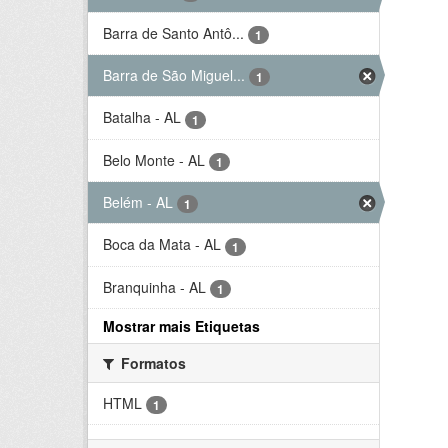
Barra de Santo Antô...
1
Barra de São Miguel...
1
Batalha - AL
1
Belo Monte - AL
1
Belém - AL
1
Boca da Mata - AL
1
Branquinha - AL
1
Mostrar mais Etiquetas
Formatos
HTML
1