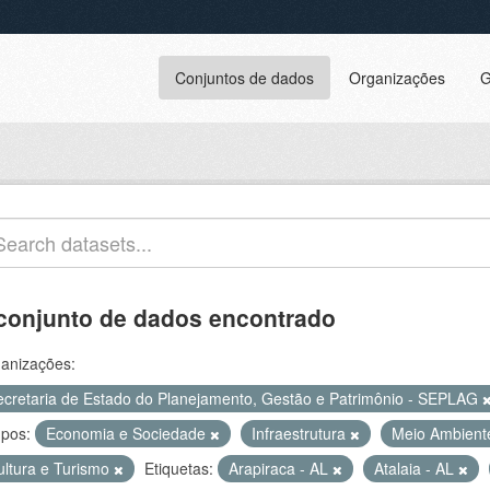
Conjuntos de dados
Organizações
G
conjunto de dados encontrado
anizações:
ecretaria de Estado do Planejamento, Gestão e Patrimônio - SEPLAG
pos:
Economia e Sociedade
Infraestrutura
Meio Ambient
ultura e Turismo
Etiquetas:
Arapiraca - AL
Atalaia - AL