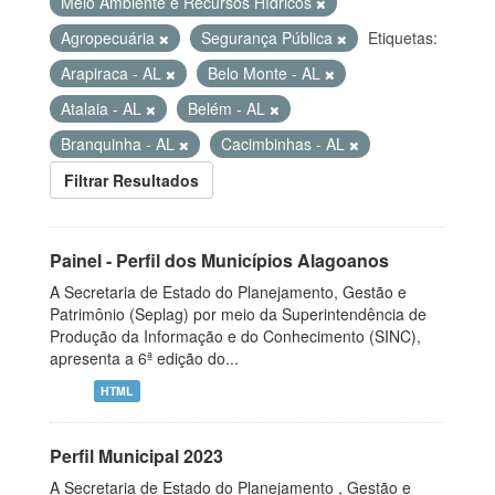
Meio Ambiente e Recursos Hídricos
Agropecuária
Segurança Pública
Etiquetas:
Arapiraca - AL
Belo Monte - AL
Atalaia - AL
Belém - AL
Branquinha - AL
Cacimbinhas - AL
Filtrar Resultados
Painel - Perfil dos Municípios Alagoanos
A Secretaria de Estado do Planejamento, Gestão e
Patrimônio (Seplag) por meio da Superintendência de
Produção da Informação e do Conhecimento (SINC),
apresenta a 6ª edição do...
HTML
Perfil Municipal 2023
A Secretaria de Estado do Planejamento , Gestão e