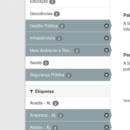
Educação
2
Geociências
2
Pa
A S
Gestão Pública
2
Inf
Infraestrutura
2
Meio Ambiente e Rec...
2
Per
Saúde
A S
2
pub
Segurança Pública
2
Etiquetas
Voc
Anadia - AL
2
Arapiraca - AL
2
Atalaia - AL
2