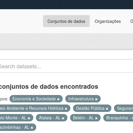
Conjuntos de dados
Organizações
G
conjuntos de dados encontrados
pos:
Economia e Sociedade
Infraestrutura
eio Ambiente e Recursos Hídricos
Gestão Pública
Seguran
elo Monte - AL
Atalaia - AL
Belém - AL
Branquinha -
acimbinhas - AL