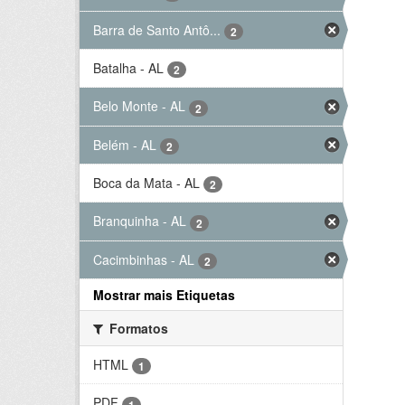
Barra de Santo Antô...
2
Batalha - AL
2
Belo Monte - AL
2
Belém - AL
2
Boca da Mata - AL
2
Branquinha - AL
2
Cacimbinhas - AL
2
Mostrar mais Etiquetas
Formatos
HTML
1
PDF
1