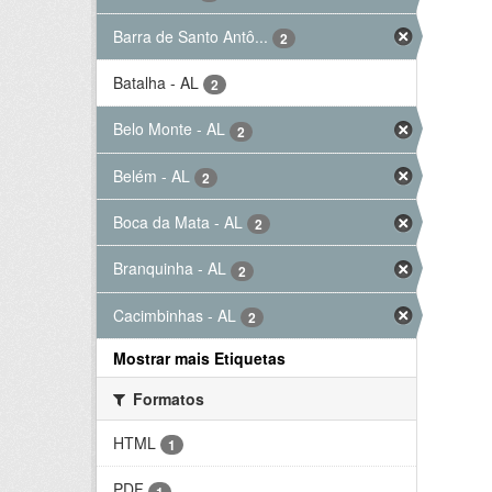
Barra de Santo Antô...
2
Batalha - AL
2
Belo Monte - AL
2
Belém - AL
2
Boca da Mata - AL
2
Branquinha - AL
2
Cacimbinhas - AL
2
Mostrar mais Etiquetas
Formatos
HTML
1
PDF
1