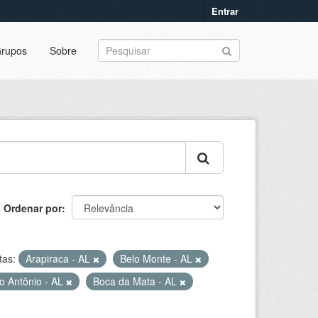
Entrar
rupos
Sobre
Ordenar por
tas:
Arapiraca - AL
Belo Monte - AL
o Antônio - AL
Boca da Mata - AL