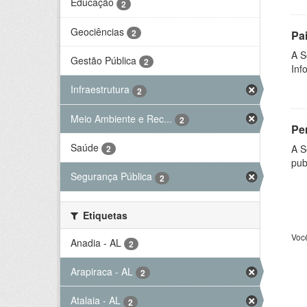
Educação
2
Geociências
2
Pa
A S
Gestão Pública
2
Inf
Infraestrutura
2
Meio Ambiente e Rec...
2
Per
Saúde
A S
2
pub
Segurança Pública
2
Etiquetas
Voc
Anadia - AL
2
Arapiraca - AL
2
Atalaia - AL
2