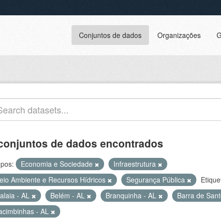
Conjuntos de dados
Organizações
G
conjuntos de dados encontrados
pos:
Economia e Sociedade
Infraestrutura
eio Ambiente e Recursos Hídricos
Segurança Pública
Etique
alaia - AL
Belém - AL
Branquinha - AL
Barra de Sant
acimbinhas - AL