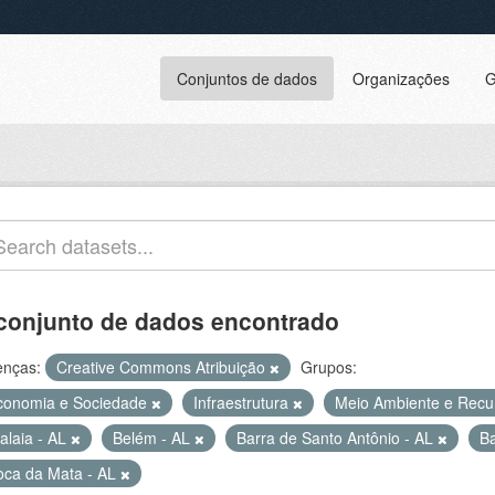
Conjuntos de dados
Organizações
G
conjunto de dados encontrado
enças:
Creative Commons Atribuição
Grupos:
conomia e Sociedade
Infraestrutura
Meio Ambiente e Recu
alaia - AL
Belém - AL
Barra de Santo Antônio - AL
Ba
oca da Mata - AL