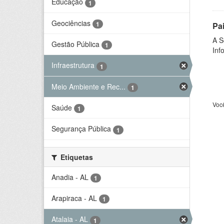
Educação
1
Geociências
1
Pa
A S
Gestão Pública
1
Inf
Infraestrutura
1
Meio Ambiente e Rec...
1
Voc
Saúde
1
Segurança Pública
1
Etiquetas
Anadia - AL
1
Arapiraca - AL
1
Atalaia - AL
1