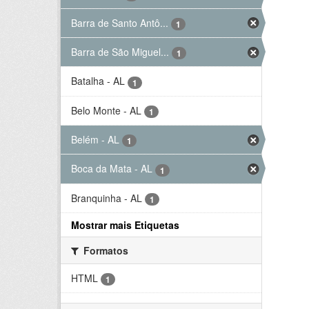
Barra de Santo Antô...
1
Barra de São Miguel...
1
Batalha - AL
1
Belo Monte - AL
1
Belém - AL
1
Boca da Mata - AL
1
Branquinha - AL
1
Mostrar mais Etiquetas
Formatos
HTML
1