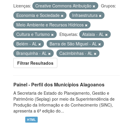
Licenças:
Creative Commons Atribuição
Grupos:
Economia e Sociedade
Infraestrutura
Meio Ambiente e Recursos Hídricos
Cultura e Turismo
Etiquetas:
Atalaia - AL
Belém - AL
Barra de São Miguel - AL
Branquinha - AL
Cacimbinhas - AL
Filtrar Resultados
Painel - Perfil dos Municípios Alagoanos
A Secretaria de Estado do Planejamento, Gestão e
Patrimônio (Seplag) por meio da Superintendência de
Produção da Informação e do Conhecimento (SINC),
apresenta a 6ª edição do...
HTML