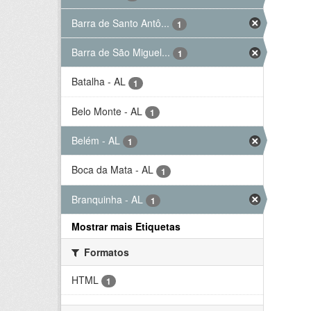
Barra de Santo Antô...
1
Barra de São Miguel...
1
Batalha - AL
1
Belo Monte - AL
1
Belém - AL
1
Boca da Mata - AL
1
Branquinha - AL
1
Mostrar mais Etiquetas
Formatos
HTML
1