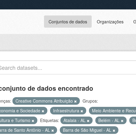
Conjuntos de dados
Organizações
G
conjunto de dados encontrado
enças:
Creative Commons Atribuição
Grupos:
conomia e Sociedade
Infraestrutura
Meio Ambiente e Recu
ultura e Turismo
Etiquetas:
Atalaia - AL
Belém - AL
B
arra de Santo Antônio - AL
Barra de São Miguel - AL