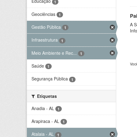
Educação
1
Geociências
1
Pa
A S
Gestão Pública
1
Inf
Infraestrutura
1
Meio Ambiente e Rec...
1
Voc
Saúde
1
Segurança Pública
1
Etiquetas
Anadia - AL
1
Arapiraca - AL
1
Atalaia - AL
1