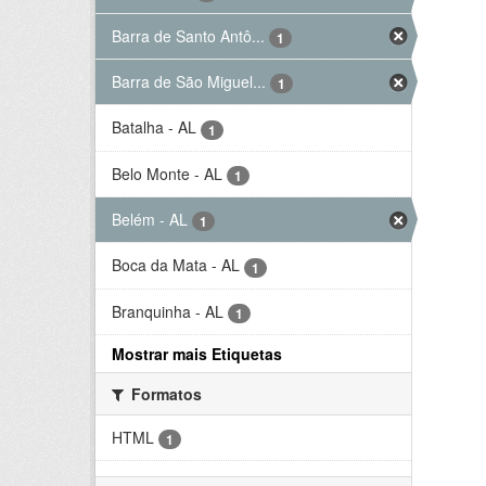
Barra de Santo Antô...
1
Barra de São Miguel...
1
Batalha - AL
1
Belo Monte - AL
1
Belém - AL
1
Boca da Mata - AL
1
Branquinha - AL
1
Mostrar mais Etiquetas
Formatos
HTML
1