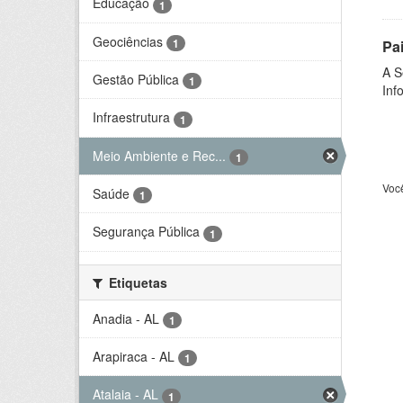
Educação
1
Geociências
1
Pa
A S
Gestão Pública
1
Inf
Infraestrutura
1
Meio Ambiente e Rec...
1
Voc
Saúde
1
Segurança Pública
1
Etiquetas
Anadia - AL
1
Arapiraca - AL
1
Atalaia - AL
1