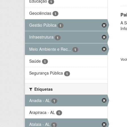
Educação
1
Geociências
1
Pa
A S
Gestão Pública
1
Inf
Infraestrutura
1
Meio Ambiente e Rec...
1
Voc
Saúde
1
Segurança Pública
1
Etiquetas
Anadia - AL
1
Arapiraca - AL
1
Atalaia - AL
1