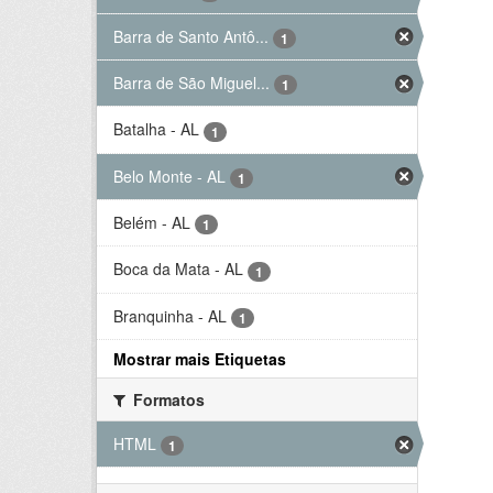
Barra de Santo Antô...
1
Barra de São Miguel...
1
Batalha - AL
1
Belo Monte - AL
1
Belém - AL
1
Boca da Mata - AL
1
Branquinha - AL
1
Mostrar mais Etiquetas
Formatos
HTML
1