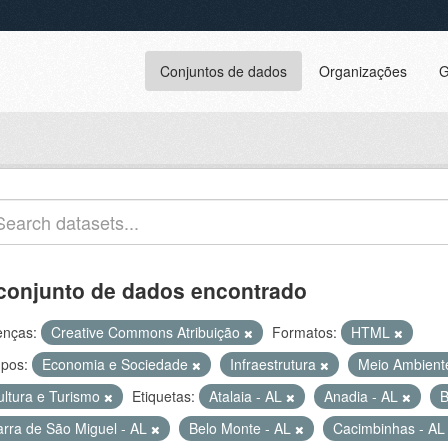
Conjuntos de dados
Organizações
G
conjunto de dados encontrado
enças:
Creative Commons Atribuição
Formatos:
HTML
pos:
Economia e Sociedade
Infraestrutura
Meio Ambient
ultura e Turismo
Etiquetas:
Atalaia - AL
Anadia - AL
B
arra de São Miguel - AL
Belo Monte - AL
Cacimbinhas - A