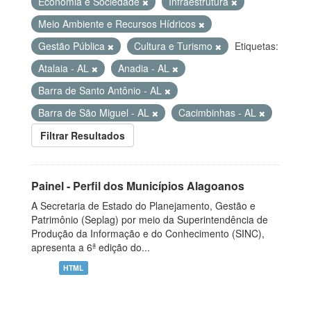
Economia e Sociedade
Infraestrutura
Meio Ambiente e Recursos Hídricos
Gestão Pública
Cultura e Turismo
Etiquetas:
Atalaia - AL
Anadia - AL
Barra de Santo Antônio - AL
Barra de São Miguel - AL
Cacimbinhas - AL
Filtrar Resultados
Painel - Perfil dos Municípios Alagoanos
A Secretaria de Estado do Planejamento, Gestão e
Patrimônio (Seplag) por meio da Superintendência de
Produção da Informação e do Conhecimento (SINC),
apresenta a 6ª edição do...
HTML