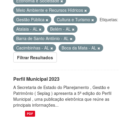
Economia e Sociedade
Meio Ambiente e Recursos Hídricos
Gestão Pública
Cultura e Turismo
Etiquetas:
Atalaia - AL
Belém - AL
Barra de Santo Antônio - AL
Cacimbinhas - AL
Boca da Mata - AL
Filtrar Resultados
Perfil Municipal 2023
A Secretaria de Estado do Planejamento , Gestão e
Patrimônio ( Seplag ) apresenta a 5ª edição do Perfil
Municipal , uma publicação eletrônica que reúne as
principais informações...
PDF