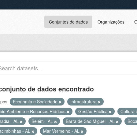
Conjuntos de dados
Organizações
G
conjunto de dados encontrado
pos:
Economia e Sociedade
Infraestrutura
eio Ambiente e Recursos Hídricos
Gestão Pública
Cultura
nadia - AL
Belém - AL
Barra de São Miguel - AL
Boca
acimbinhas - AL
Mar Vermelho - AL