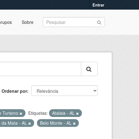
Entrar
rupos
Sobre
Ordenar por
 e Turismo
Etiquetas:
Atalaia - AL
 da Mata - AL
Belo Monte - AL