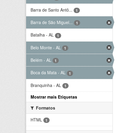
Barra de Santo Antô...
1
Barra de São Miguel...
1
Batalha - AL
1
Belo Monte - AL
1
Belém - AL
1
Boca da Mata - AL
1
Branquinha - AL
1
Mostrar mais Etiquetas
Formatos
HTML
1