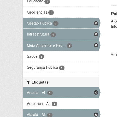
Educação
1
Geociências
1
Pa
A S
Gestão Pública
1
Inf
Infraestrutura
1
Meio Ambiente e Rec...
1
Voc
Saúde
1
Segurança Pública
1
Etiquetas
Anadia - AL
1
Arapiraca - AL
1
Atalaia - AL
1