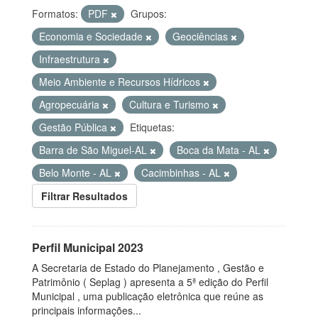
Formatos:
PDF
Grupos:
Economia e Sociedade
Geociências
Infraestrutura
Meio Ambiente e Recursos Hídricos
Agropecuária
Cultura e Turismo
Gestão Pública
Etiquetas:
Barra de São Miguel-AL
Boca da Mata - AL
Belo Monte - AL
Cacimbinhas - AL
Filtrar Resultados
Perfil Municipal 2023
A Secretaria de Estado do Planejamento , Gestão e
Patrimônio ( Seplag ) apresenta a 5ª edição do Perfil
Municipal , uma publicação eletrônica que reúne as
principais informações...