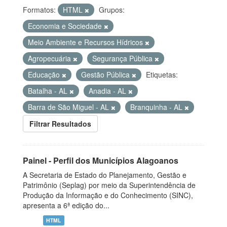
Formatos:
HTML
Grupos:
Economia e Sociedade
Meio Ambiente e Recursos Hídricos
Agropecuária
Segurança Pública
Educação
Gestão Pública
Etiquetas:
Batalha - AL
Anadia - AL
Barra de São Miguel - AL
Branquinha - AL
Filtrar Resultados
Painel - Perfil dos Municípios Alagoanos
A Secretaria de Estado do Planejamento, Gestão e
Patrimônio (Seplag) por meio da Superintendência de
Produção da Informação e do Conhecimento (SINC),
apresenta a 6ª edição do...
HTML