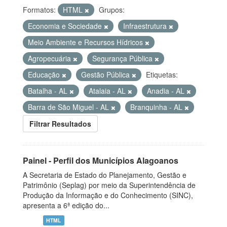
Formatos:
HTML
Grupos:
Economia e Sociedade
Infraestrutura
Meio Ambiente e Recursos Hídricos
Agropecuária
Segurança Pública
Educação
Gestão Pública
Etiquetas:
Batalha - AL
Atalaia - AL
Anadia - AL
Barra de São Miguel - AL
Branquinha - AL
Filtrar Resultados
Painel - Perfil dos Municípios Alagoanos
A Secretaria de Estado do Planejamento, Gestão e
Patrimônio (Seplag) por meio da Superintendência de
Produção da Informação e do Conhecimento (SINC),
apresenta a 6ª edição do...
HTML