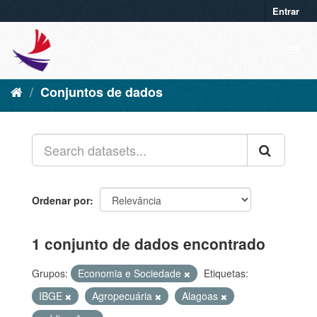
Entrar
Conjuntos de dados
Ordenar por
1 conjunto de dados encontrado
Grupos:
Economia e Sociedade
Etiquetas:
IBGE
Agropecuária
Alagoas