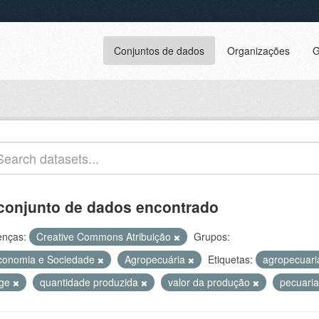
Conjuntos de dados
Organizações
G
conjunto de dados encontrado
enças:
Creative Commons Atribuição
Grupos:
conomia e Sociedade
Agropecuária
Etiquetas:
agropecuar
bge
quantidade produzida
valor da produção
pecuari