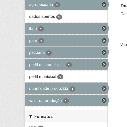
agropecuaria
Da
1
Dad
dados abertos
1
ibge
1
pam
1
Voc
pecuaria
1
perfil dos municipi...
1
perfil municipal
1
quantidade produzida
1
valor da produção
1
Formatos