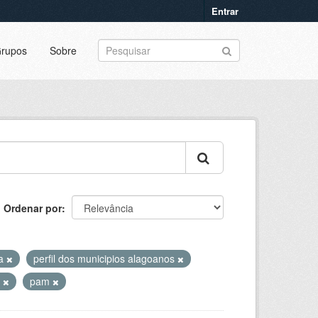
Entrar
rupos
Sobre
Ordenar por
ia
perfil dos municipios alagoanos
a
pam