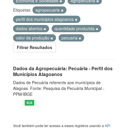
Economia e Sociedade
Agropecuária
Etiquetas:
agropecuaria
perfil dos municipios alagoanos
dados abertos
quantidade produzida
valor da produção
pecuaria
Filtrar Resultados
Dados da Agropecuária: Pecuária - Perfil dos
Municípios Alagoanos
Dados de Pecuária referente aos municípios de
Alagoas. Fonte: Pesquisa da Pecuária Municipal -
PPM/IBGE
XLS
Você também pode ter acesso a esses registros usando a
API