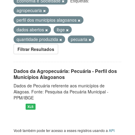
Economia e Sociedade
Etiquetas:
agropecuaria
perfil dos municipios alagoanos
dados abertos
ibge
quantidade produzida
pecuaria
Filtrar Resultados
Dados da Agropecuária: Pecuária - Perfil dos
Municípios Alagoanos
Dados de Pecuária referente aos municípios de
Alagoas. Fonte: Pesquisa da Pecuária Municipal -
PPM/IBGE
XLS
Você também pode ter acesso a esses registros usando a
API