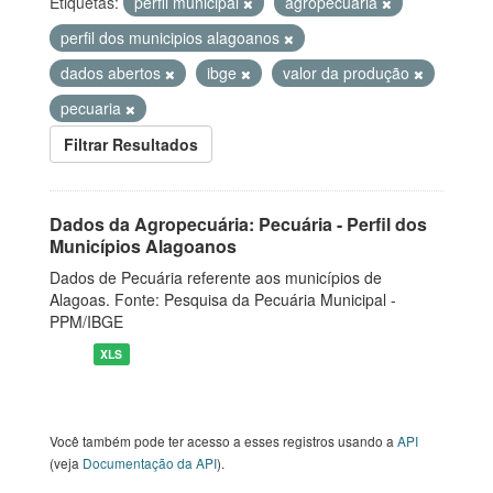
Etiquetas:
perfil municipal
agropecuaria
perfil dos municipios alagoanos
dados abertos
ibge
valor da produção
pecuaria
Filtrar Resultados
Dados da Agropecuária: Pecuária - Perfil dos
Municípios Alagoanos
Dados de Pecuária referente aos municípios de
Alagoas. Fonte: Pesquisa da Pecuária Municipal -
PPM/IBGE
XLS
Você também pode ter acesso a esses registros usando a
API
(veja
Documentação da API
).