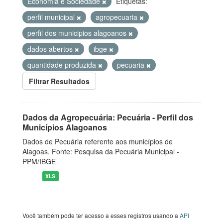
Economia e Sociedade
Etiquetas:
perfil municipal
agropecuaria
perfil dos municipios alagoanos
dados abertos
ibge
quantidade produzida
pecuaria
Filtrar Resultados
Dados da Agropecuária: Pecuária - Perfil dos
Municípios Alagoanos
Dados de Pecuária referente aos municípios de
Alagoas. Fonte: Pesquisa da Pecuária Municipal -
PPM/IBGE
XLS
Você também pode ter acesso a esses registros usando a
API