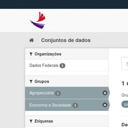
Conjuntos de dados
Organizações
Dados Federais
1
Grupos
1 
Agropecuária
1
Gru
pe
Economia e Sociedade
1
Etiquetas
Da