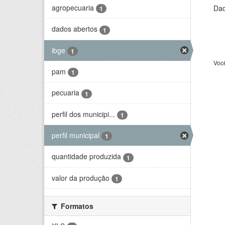
agropecuaria
Dad
1
dados abertos
1
ibge
1
Voc
pam
1
pecuaria
1
perfil dos municipi...
1
perfil municipal
1
quantidade produzida
1
valor da produção
1
Formatos