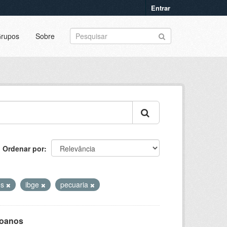
Entrar
rupos
Sobre
Ordenar por
os
ibge
pecuaria
goanos