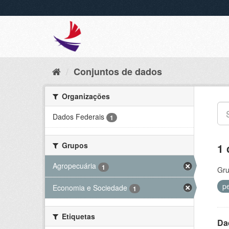
Conjuntos de dados
Organizações
Dados Federais
1
Grupos
1 
Agropecuária
1
Gru
pe
Economia e Sociedade
1
Etiquetas
Da