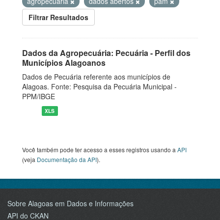
agropecuaria
dados abertos
pam
Filtrar Resultados
Dados da Agropecuária: Pecuária - Perfil dos
Municípios Alagoanos
Dados de Pecuária referente aos municípios de
Alagoas. Fonte: Pesquisa da Pecuária Municipal -
PPM/IBGE
XLS
Você também pode ter acesso a esses registros usando a
API
(veja
Documentação da API
).
Sobre Alagoas em Dados e Informações
API do CKAN