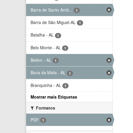
Barra de Santo Antô...
1
Barra de São Miguel-AL
1
Batalha - AL
1
Belo Monte - AL
1
Belém - AL
1
Boca da Mata - AL
1
Branquinha - AL
1
Mostrar mais Etiquetas
Formatos
PDF
1