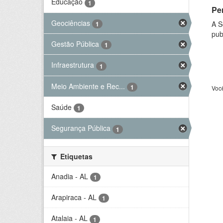
Educação
1
Per
Geociências
A S
1
pub
Gestão Pública
1
Infraestrutura
1
Meio Ambiente e Rec...
1
Voc
Saúde
1
Segurança Pública
1
Etiquetas
Anadia - AL
1
Arapiraca - AL
1
Atalaia - AL
1