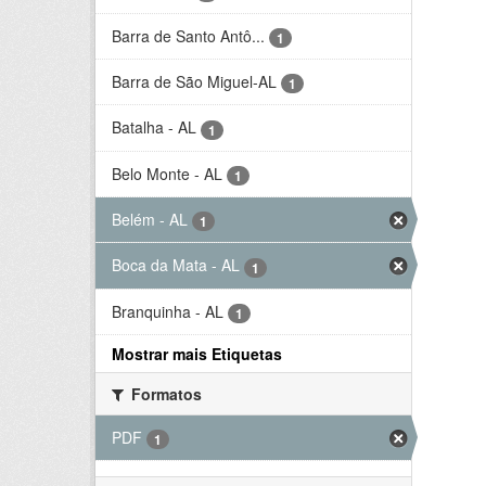
Barra de Santo Antô...
1
Barra de São Miguel-AL
1
Batalha - AL
1
Belo Monte - AL
1
Belém - AL
1
Boca da Mata - AL
1
Branquinha - AL
1
Mostrar mais Etiquetas
Formatos
PDF
1