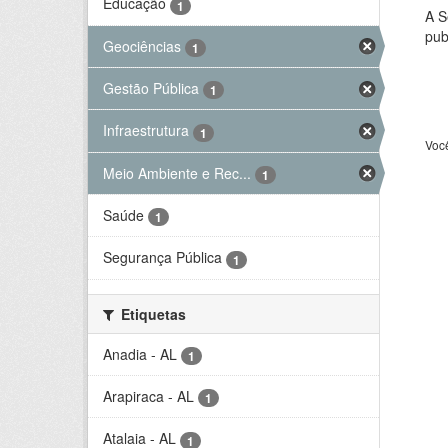
Educação
1
A S
pub
Geociências
1
Gestão Pública
1
Infraestrutura
1
Voc
Meio Ambiente e Rec...
1
Saúde
1
Segurança Pública
1
Etiquetas
Anadia - AL
1
Arapiraca - AL
1
Atalaia - AL
1