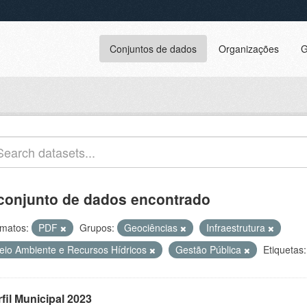
Conjuntos de dados
Organizações
G
conjunto de dados encontrado
matos:
PDF
Grupos:
Geociências
Infraestrutura
eio Ambiente e Recursos Hídricos
Gestão Pública
Etiquetas:
fil Municipal 2023