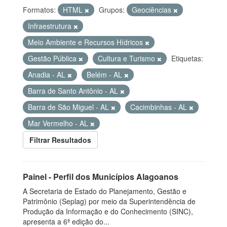
Formatos:
HTML
Grupos:
Geociências
Infraestrutura
Meio Ambiente e Recursos Hídricos
Gestão Pública
Cultura e Turismo
Etiquetas:
Anadia - AL
Belém - AL
Barra de Santo Antônio - AL
Barra de São Miguel - AL
Cacimbinhas - AL
Mar Vermelho - AL
Filtrar Resultados
Painel - Perfil dos Municípios Alagoanos
A Secretaria de Estado do Planejamento, Gestão e
Patrimônio (Seplag) por meio da Superintendência de
Produção da Informação e do Conhecimento (SINC),
apresenta a 6ª edição do...