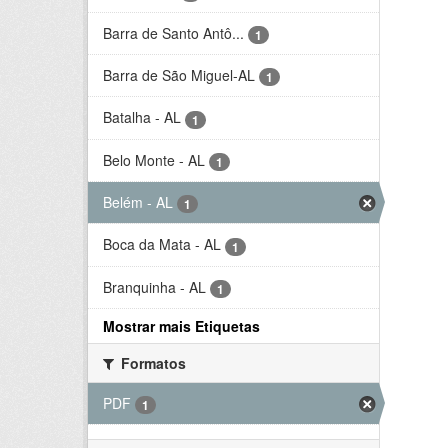
Barra de Santo Antô...
1
Barra de São Miguel-AL
1
Batalha - AL
1
Belo Monte - AL
1
Belém - AL
1
Boca da Mata - AL
1
Branquinha - AL
1
Mostrar mais Etiquetas
Formatos
PDF
1