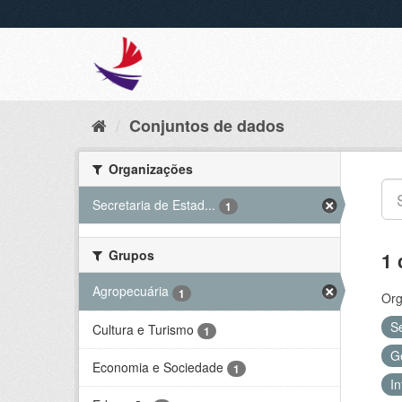
Conjuntos de dados
Organizações
Secretaria de Estad...
1
Grupos
1 
Agropecuária
1
Org
S
Cultura e Turismo
1
G
Economia e Sociedade
1
In