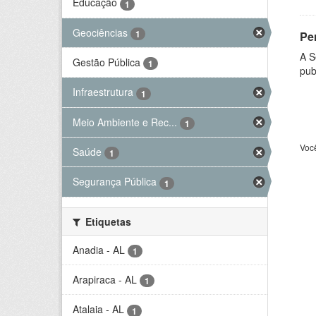
Educação
1
Geociências
1
Per
A S
Gestão Pública
1
pub
Infraestrutura
1
Meio Ambiente e Rec...
1
Voc
Saúde
1
Segurança Pública
1
Etiquetas
Anadia - AL
1
Arapiraca - AL
1
Atalaia - AL
1