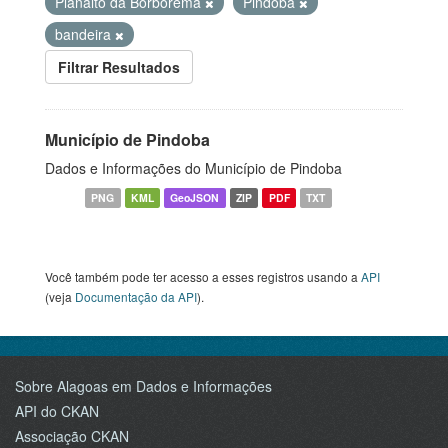
Planalto da Borborema
Pindoba
bandeira
Filtrar Resultados
Município de Pindoba
Dados e Informações do Município de Pindoba
PNG
KML
GeoJSON
ZIP
PDF
TXT
Você também pode ter acesso a esses registros usando a
API
(veja
Documentação da API
).
Sobre Alagoas em Dados e Informações
API do CKAN
Associação CKAN