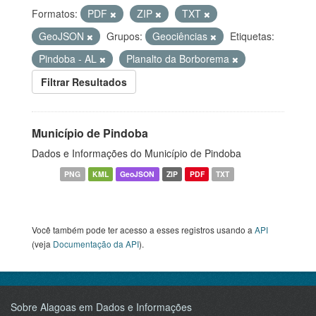
Formatos:
PDF
ZIP
TXT
GeoJSON
Grupos:
Geociências
Etiquetas:
Pindoba - AL
Planalto da Borborema
Filtrar Resultados
Município de Pindoba
Dados e Informações do Município de Pindoba
PNG
KML
GeoJSON
ZIP
PDF
TXT
Você também pode ter acesso a esses registros usando a
API
(veja
Documentação da API
).
Sobre Alagoas em Dados e Informações