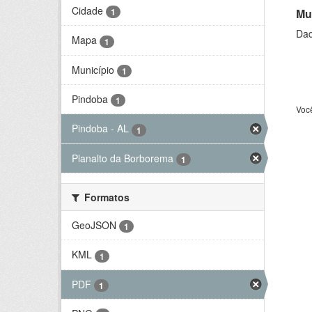
Cidade
Mu
1
Dad
Mapa
1
Município
1
Pindoba
1
Voc
Pindoba - AL
1
Planalto da Borborema
1
Formatos
GeoJSON
1
KML
1
PDF
1