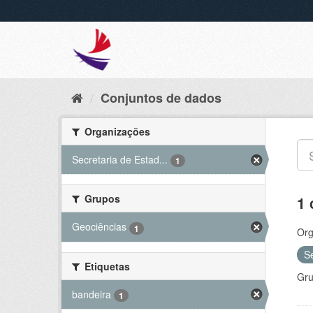
Conjuntos de dados
Organizações
Secretaria de Estad...
1
Grupos
1 
Geociências
1
Org
S
Etiquetas
Gru
bandeira
1