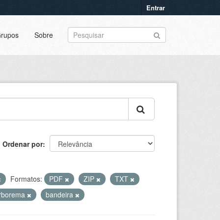
Entrar
rupos
Sobre
Ordenar por
Formatos:
PDF
ZIP
TXT
orborema
bandeira