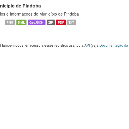
nicípio de Pindoba
os e Informações do Município de Pindoba
PNG
KML
GeoJSON
ZIP
PDF
TXT
ê também pode ter acesso a esses registros usando a
API
(veja
Documentação da 