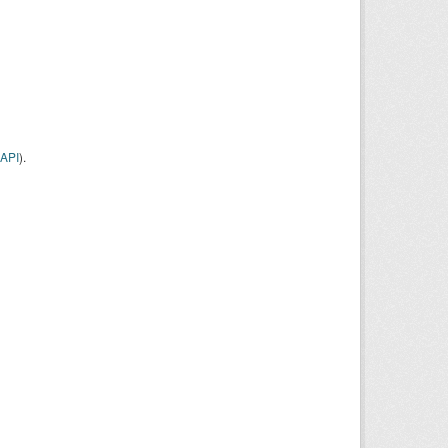
API
).