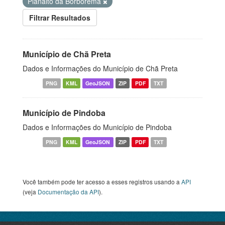
Planalto da Borborema
Filtrar Resultados
Município de Chã Preta
Dados e Informações do Município de Chã Preta
PNG
KML
GeoJSON
ZIP
PDF
TXT
Município de Pindoba
Dados e Informações do Município de Pindoba
PNG
KML
GeoJSON
ZIP
PDF
TXT
Você também pode ter acesso a esses registros usando a
API
(veja
Documentação da API
).