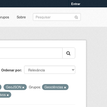
Entrar
rupos
Sobre
Ordenar por
GeoJSON
Grupos:
Geociências
tivos