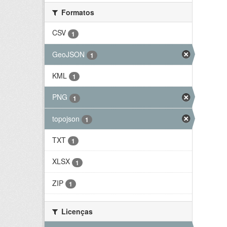
Formatos
CSV
1
GeoJSON
1
KML
1
PNG
1
topojson
1
TXT
1
XLSX
1
ZIP
1
Licenças