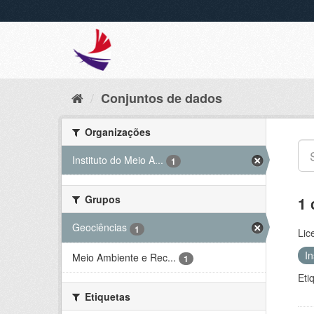
Conjuntos de dados
Organizações
Instituto do Meio A...
1
Grupos
1 
Geociências
1
Lic
I
Meio Ambiente e Rec...
1
Eti
Etiquetas