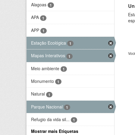
Alagoas
Un
1
Est
APA
1
esp
APP
1
Estação Ecológica
1
Voc
Mapas Interativos
1
Meio ambiente
1
Monumento
1
Natural
1
Parque Nacional
1
Refugio da vida sil...
1
Mostrar mais Etiquetas