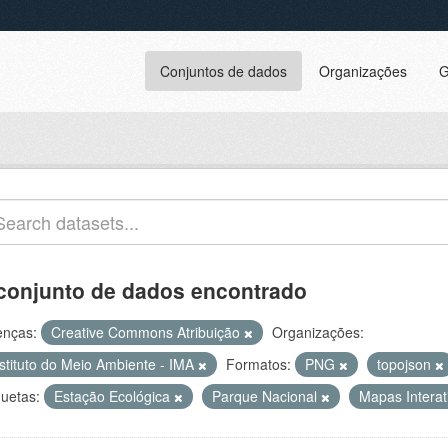
Conjuntos de dados
Organizações
G
conjunto de dados encontrado
enças:
Creative Commons Atribuição
Organizações:
nstituto do Meio Ambiente - IMA
Formatos:
PNG
topojson
quetas:
Estação Ecológica
Parque Nacional
Mapas Intera