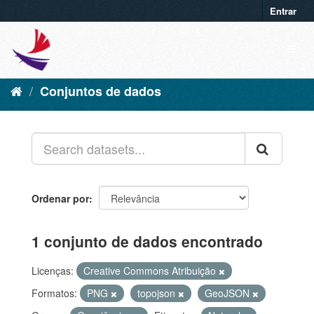
Entrar
Conjuntos de dados
Ordenar por
1 conjunto de dados encontrado
Licenças:
Creative Commons Atribuição
Formatos:
PNG
topojson
GeoJSON