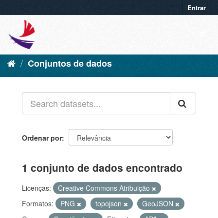
Entrar
Conjuntos de dados
Ordenar por
1 conjunto de dados encontrado
Licenças:
Creative Commons Atribuição
Formatos:
PNG
topojson
GeoJSON