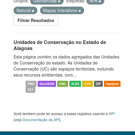
Grupos:
Geociências
Etiquetas:
APA
Natural
Mapas Interativos
Filtrar Resultados
Unidades de Conservação no Estado de
Alagoas
Esta página contém os dados agregados das Unidades
de Conservação do estado: As Unidades de
Conservação (UC) são espaços territoriais, incluindo
seus recursos ambientais, com...
PNG
GeoJSON
KML
XLSX
CSV
ZIP
topojson
TXT
Você também pode ter acesso a esses registros usando a
API
(veja
Documentação da API
).