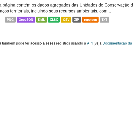
a página contém os dados agregados das Unidades de Conservação d
aços territoriais, incluindo seus recursos ambientais, com...
PNG
GeoJSON
KML
XLSX
CSV
ZIP
topojson
TXT
ê também pode ter acesso a esses registros usando a
API
(veja
Documentação da 