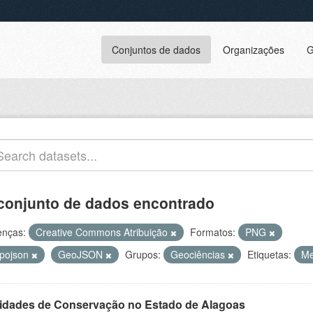
Conjuntos de dados
Organizações
G
conjunto de dados encontrado
enças:
Creative Commons Atribuição
Formatos:
PNG
opojson
GeoJSON
Grupos:
Geociências
Etiquetas:
Me
idades de Conservação no Estado de Alagoas