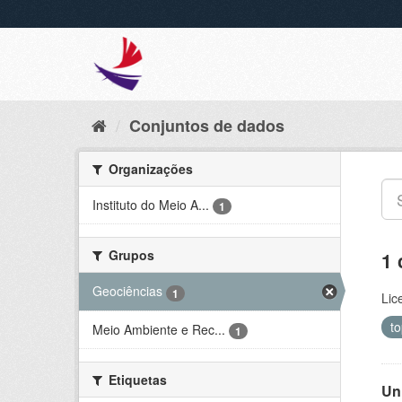
Conjuntos de dados
Organizações
Instituto do Meio A...
1
Grupos
1 
Geociências
1
Lic
t
Meio Ambiente e Rec...
1
Etiquetas
Un