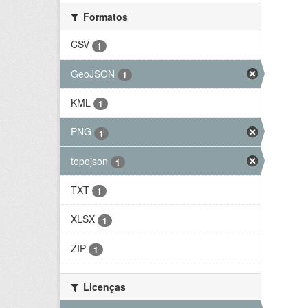
Formatos
CSV
1
GeoJSON
1
KML
1
PNG
1
topojson
1
TXT
1
XLSX
1
ZIP
1
Licenças