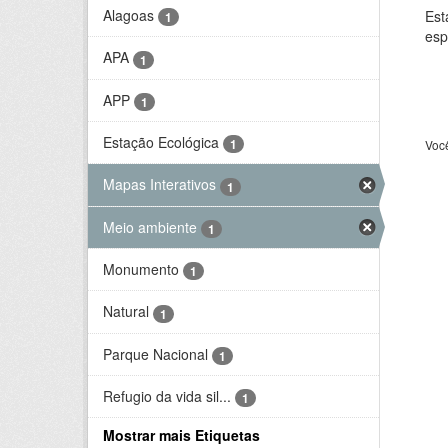
Alagoas
Est
1
esp
APA
1
APP
1
Estação Ecológica
1
Voc
Mapas Interativos
1
Meio ambiente
1
Monumento
1
Natural
1
Parque Nacional
1
Refugio da vida sil...
1
Mostrar mais Etiquetas