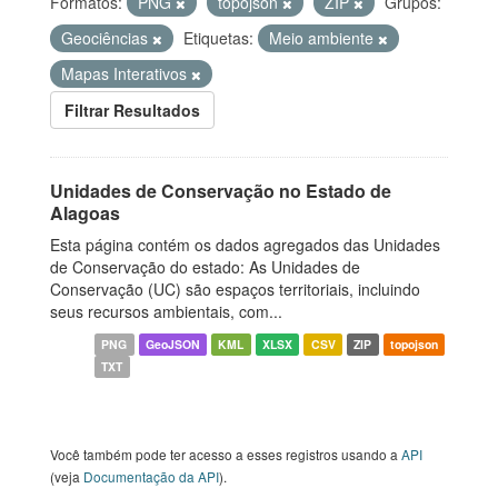
Formatos:
PNG
topojson
ZIP
Grupos:
Geociências
Etiquetas:
Meio ambiente
Mapas Interativos
Filtrar Resultados
Unidades de Conservação no Estado de
Alagoas
Esta página contém os dados agregados das Unidades
de Conservação do estado: As Unidades de
Conservação (UC) são espaços territoriais, incluindo
seus recursos ambientais, com...
PNG
GeoJSON
KML
XLSX
CSV
ZIP
topojson
TXT
Você também pode ter acesso a esses registros usando a
API
(veja
Documentação da API
).