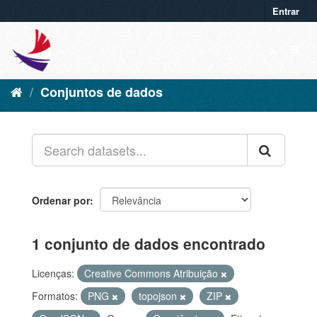
Entrar
Conjuntos de dados
Ordenar por
1 conjunto de dados encontrado
Licenças:
Creative Commons Atribuição
Formatos:
PNG
topojson
ZIP