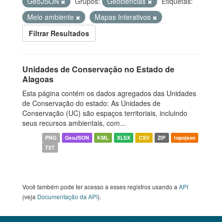
GeoJSON
Grupos:
Geociências
Etiquetas:
Meio ambiente
Mapas Interativos
Filtrar Resultados
Unidades de Conservação no Estado de
Alagoas
Esta página contém os dados agregados das Unidades
de Conservação do estado: As Unidades de
Conservação (UC) são espaços territoriais, incluindo
seus recursos ambientais, com...
PNG
GeoJSON
KML
XLSX
CSV
ZIP
topojson
TXT
Você também pode ter acesso a esses registros usando a
API
(veja
Documentação da API
).