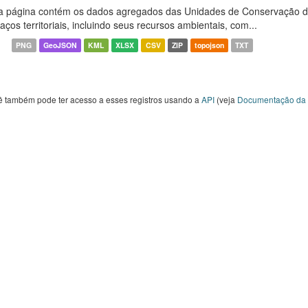
a página contém os dados agregados das Unidades de Conservação d
aços territoriais, incluindo seus recursos ambientais, com...
PNG
GeoJSON
KML
XLSX
CSV
ZIP
topojson
TXT
ê também pode ter acesso a esses registros usando a
API
(veja
Documentação da 