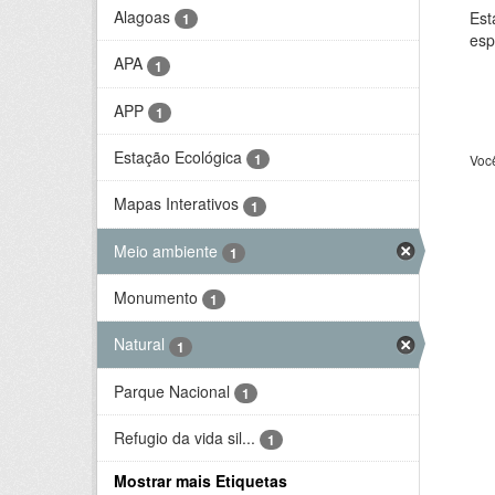
Alagoas
Est
1
esp
APA
1
APP
1
Estação Ecológica
1
Voc
Mapas Interativos
1
Meio ambiente
1
Monumento
1
Natural
1
Parque Nacional
1
Refugio da vida sil...
1
Mostrar mais Etiquetas