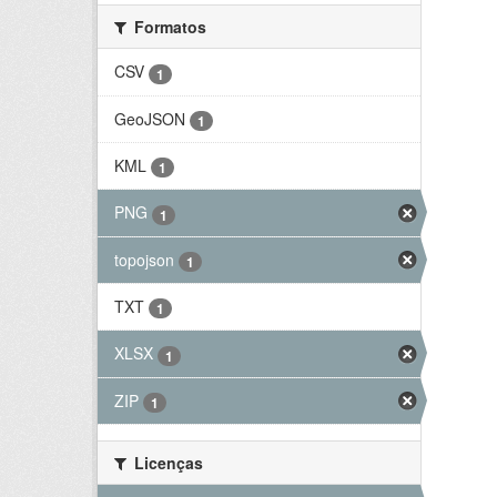
Formatos
CSV
1
GeoJSON
1
KML
1
PNG
1
topojson
1
TXT
1
XLSX
1
ZIP
1
Licenças