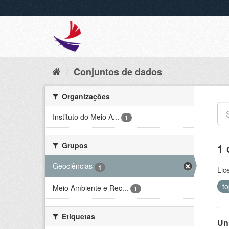
Conjuntos de dados
Organizações
Instituto do Meio A...
1
Grupos
1 
Geociências
1
Lic
t
Meio Ambiente e Rec...
1
Etiquetas
Un