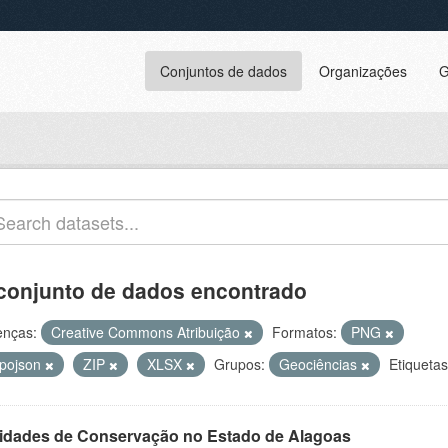
Conjuntos de dados
Organizações
G
conjunto de dados encontrado
enças:
Creative Commons Atribuição
Formatos:
PNG
opojson
ZIP
XLSX
Grupos:
Geociências
Etiquetas
idades de Conservação no Estado de Alagoas