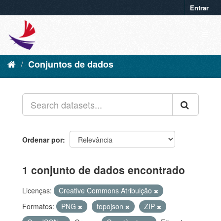
Entrar
Conjuntos de dados
Ordenar por
1 conjunto de dados encontrado
Licenças:
Creative Commons Atribuição
Formatos:
PNG
topojson
ZIP