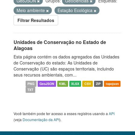
GeoJSON
Grupos:
Geociências
Etiquetas:
Meio ambiente
Estação Ecológica
Filtrar Resultados
Unidades de Conservação no Estado de
Alagoas
Esta página contém os dados agregados das Unidades
de Conservação do estado: As Unidades de
Conservação (UC) são espaços territoriais, incluindo
seus recursos ambientais, com...
PNG
GeoJSON
KML
XLSX
CSV
ZIP
topojson
TXT
Você também pode ter acesso a esses registros usando a
API
(veja
Documentação da API
).