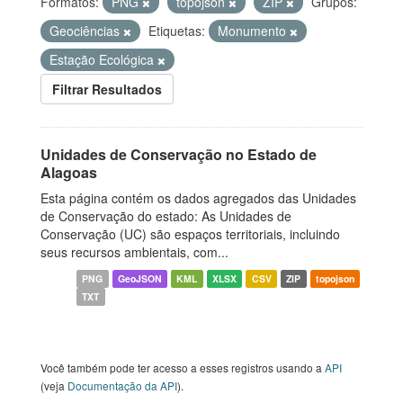
Formatos:
PNG
topojson
ZIP
Grupos:
Geociências
Etiquetas:
Monumento
Estação Ecológica
Filtrar Resultados
Unidades de Conservação no Estado de
Alagoas
Esta página contém os dados agregados das Unidades
de Conservação do estado: As Unidades de
Conservação (UC) são espaços territoriais, incluindo
seus recursos ambientais, com...
PNG
GeoJSON
KML
XLSX
CSV
ZIP
topojson
TXT
Você também pode ter acesso a esses registros usando a
API
(veja
Documentação da API
).