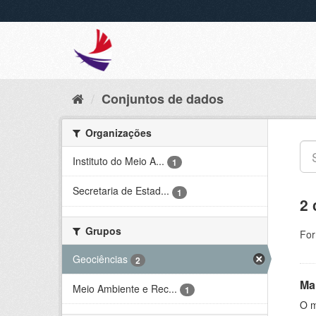
Conjuntos de dados
Organizações
Instituto do Meio A...
1
Secretaria de Estad...
1
2 
Grupos
For
Geociências
2
Ma
Meio Ambiente e Rec...
1
O m