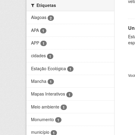
vet
Etiquetas
Alagoas
2
Un
APA
1
Est
esp
APP
1
cidades
1
Estação Ecológica
1
Voc
Mancha
1
Mapas Interativos
1
Meio ambiente
1
Monumento
1
município
1