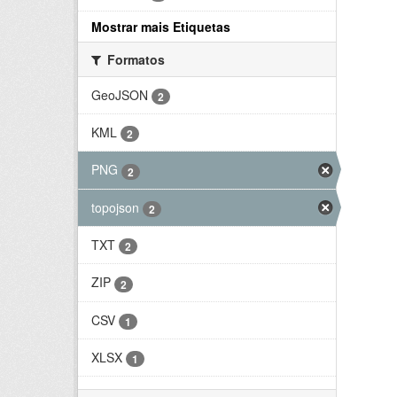
Mostrar mais Etiquetas
Formatos
GeoJSON
2
KML
2
PNG
2
topojson
2
TXT
2
ZIP
2
CSV
1
XLSX
1