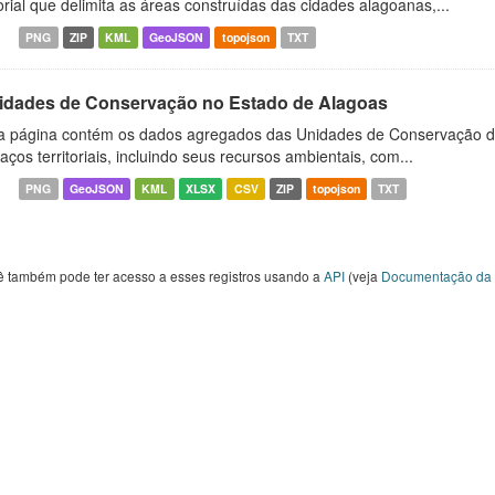
orial que delimita as áreas construídas das cidades alagoanas,...
PNG
ZIP
KML
GeoJSON
topojson
TXT
idades de Conservação no Estado de Alagoas
a página contém os dados agregados das Unidades de Conservação d
aços territoriais, incluindo seus recursos ambientais, com...
PNG
GeoJSON
KML
XLSX
CSV
ZIP
topojson
TXT
ê também pode ter acesso a esses registros usando a
API
(veja
Documentação da 