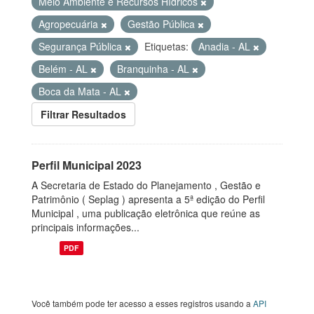
Meio Ambiente e Recursos Hídricos
Agropecuária
Gestão Pública
Segurança Pública
Etiquetas:
Anadia - AL
Belém - AL
Branquinha - AL
Boca da Mata - AL
Filtrar Resultados
Perfil Municipal 2023
A Secretaria de Estado do Planejamento , Gestão e
Patrimônio ( Seplag ) apresenta a 5ª edição do Perfil
Municipal , uma publicação eletrônica que reúne as
principais informações...
PDF
Você também pode ter acesso a esses registros usando a
API