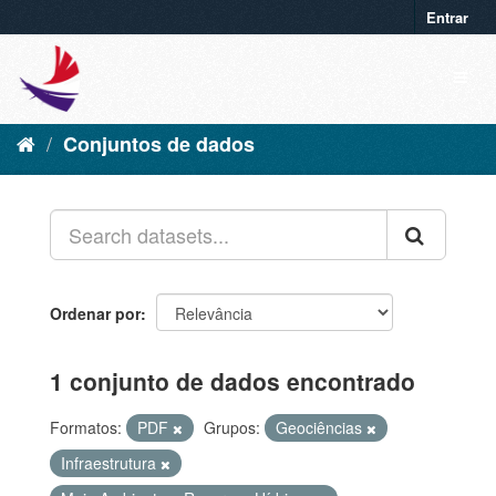
Entrar
Conjuntos de dados
Ordenar por
1 conjunto de dados encontrado
Formatos:
PDF
Grupos:
Geociências
Infraestrutura