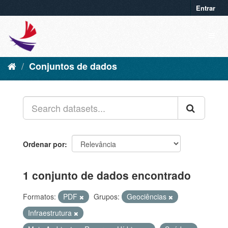
Entrar
Conjuntos de dados
Ordenar por
1 conjunto de dados encontrado
Formatos:
PDF
Grupos:
Geociências
Infraestrutura