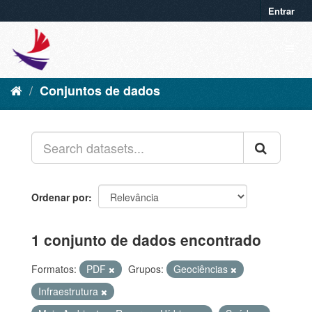
Entrar
Conjuntos de dados
Ordenar por
1 conjunto de dados encontrado
Formatos:
PDF
Grupos:
Geociências
Infraestrutura