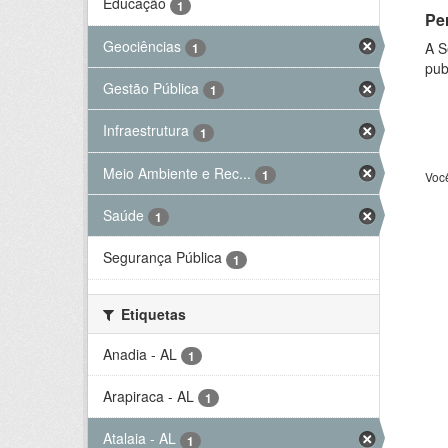
Educação
1
Per
Geociências
A S
1
pub
Gestão Pública
1
Infraestrutura
1
Meio Ambiente e Rec...
1
Voc
Saúde
1
Segurança Pública
1
Etiquetas
Anadia - AL
1
Arapiraca - AL
1
Atalaia - AL
1