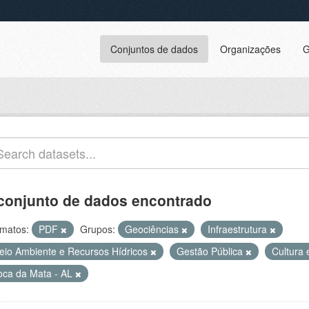
Conjuntos de dados
Organizações
G
conjunto de dados encontrado
matos:
PDF
Grupos:
Geociências
Infraestrutura
eio Ambiente e Recursos Hídricos
Gestão Pública
Cultura
oca da Mata - AL