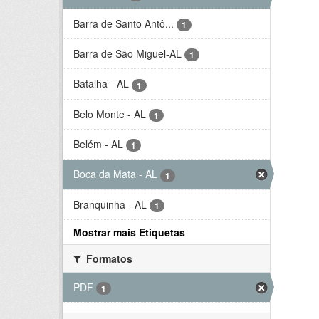
Barra de Santo Antô...
1
Barra de São Miguel-AL
1
Batalha - AL
1
Belo Monte - AL
1
Belém - AL
1
Boca da Mata - AL
1
Branquinha - AL
1
Mostrar mais Etiquetas
Formatos
PDF
1