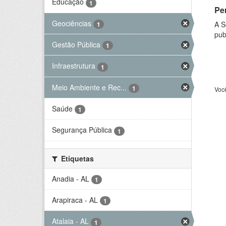
Educação
1
Per
Geociências
A S
1
pub
Gestão Pública
1
Infraestrutura
1
Meio Ambiente e Rec...
1
Voc
Saúde
1
Segurança Pública
1
Etiquetas
Anadia - AL
1
Arapiraca - AL
1
Atalaia - AL
1