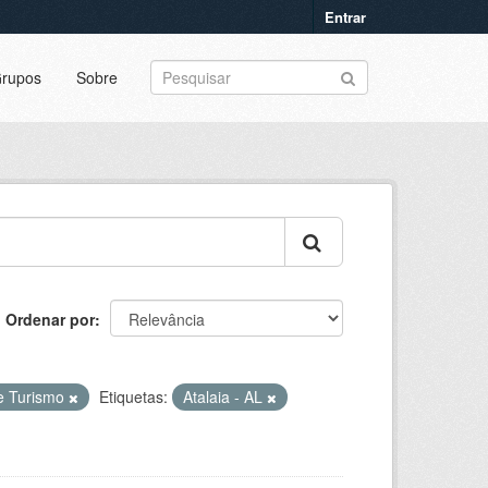
Entrar
rupos
Sobre
Ordenar por
 e Turismo
Etiquetas:
Atalaia - AL