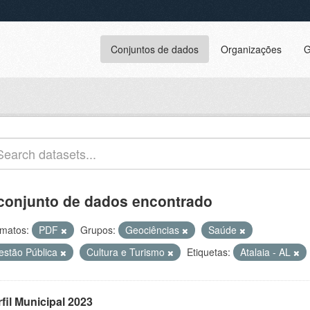
Conjuntos de dados
Organizações
G
conjunto de dados encontrado
matos:
PDF
Grupos:
Geociências
Saúde
estão Pública
Cultura e Turismo
Etiquetas:
Atalaia - AL
fil Municipal 2023