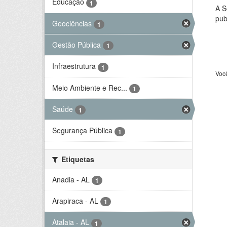
Educação
1
A S
pub
Geociências
1
Gestão Pública
1
Infraestrutura
1
Voc
Meio Ambiente e Rec...
1
Saúde
1
Segurança Pública
1
Etiquetas
Anadia - AL
1
Arapiraca - AL
1
Atalaia - AL
1