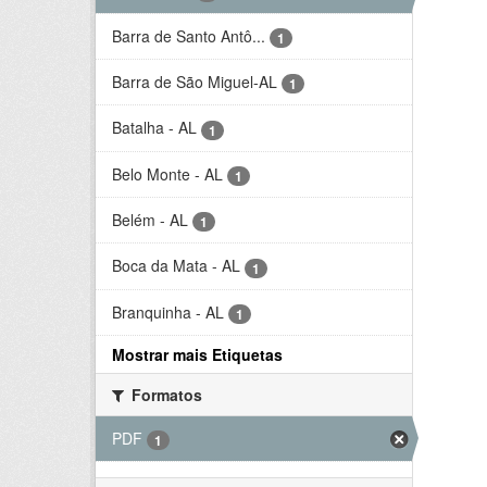
Barra de Santo Antô...
1
Barra de São Miguel-AL
1
Batalha - AL
1
Belo Monte - AL
1
Belém - AL
1
Boca da Mata - AL
1
Branquinha - AL
1
Mostrar mais Etiquetas
Formatos
PDF
1