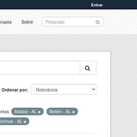
Entrar
rupos
Sobre
Ordenar por
uetas:
Atalaia - AL
Belém - AL
binhas - AL