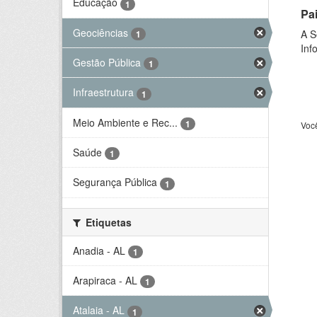
Educação
1
Pa
Geociências
A S
1
Inf
Gestão Pública
1
Infraestrutura
1
Meio Ambiente e Rec...
1
Voc
Saúde
1
Segurança Pública
1
Etiquetas
Anadia - AL
1
Arapiraca - AL
1
Atalaia - AL
1