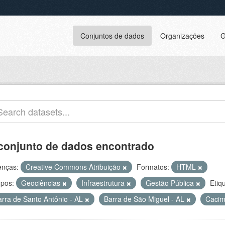
Conjuntos de dados
Organizações
G
conjunto de dados encontrado
enças:
Creative Commons Atribuição
Formatos:
HTML
pos:
Geociências
Infraestrutura
Gestão Pública
Etiq
arra de Santo Antônio - AL
Barra de São Miguel - AL
Cacim